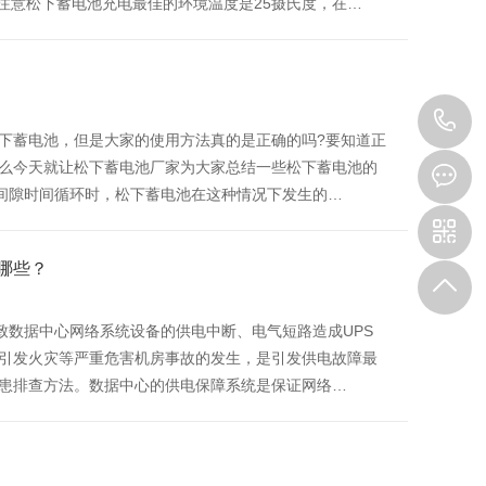
注意松下蓄电池充电最佳的环境温度是25摄氏度，在…
4
下蓄电池，但是大家的使用方法真的是正确的吗?要知道正
么今天就让松下蓄电池厂家为大家总结一些松下蓄电池的
1
1s间隙时间循环时，松下蓄电池在这种情况下发生的…
9
哪些？
致数据中心网络系统设备的供电中断、电气短路造成UPS
引发火灾等严重危害机房事故的发生，是引发供电故障最
患排查方法。数据中心的供电保障系统是保证网络…