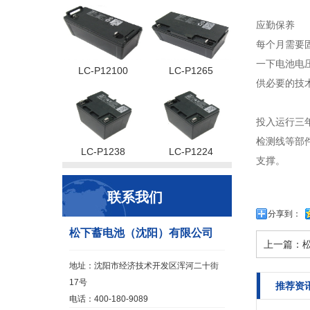
应勤保养
每个月需要
一下电池电
LC-P12100
LC-P1265
供必要的技
投入运行三
检测线等部
LC-P1238
LC-P1224
支撑。
联系我们
分享到：
松下蓄电池（沈阳）有限公司
上一篇：
地址：沈阳市经济技术开发区浑河二十街
17号
推荐资
电话：400-180-9089