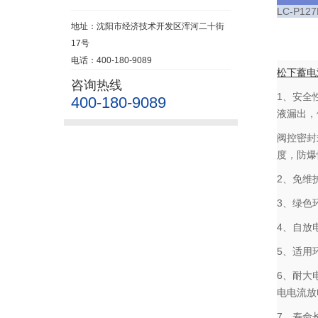
LC-P127
地址：沈阳市经济技术开发区浑河二十街
17号
电话：400-180-9089
松下蓄电
咨询热线
1、安全
400-180-9089
液漏出，
阀控密封
度，防爆
2、免维
3、绿色
4、自放
5、适用
6、耐大
电电流放
7、寿命